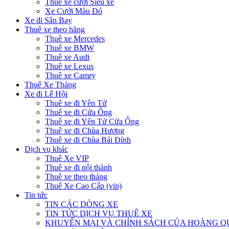
Thuê xe cưới Siêu xe
Xe Cưới Màu Đỏ
Xe đi Sân Bay
Thuê xe theo hãng
Thuê xe Mercedes
Thuê xe BMW
Thuê xe Audi
Thuê xe Lexus
Thuê xe Camry
Thuê Xe Tháng
Xe đi Lễ Hội
Thuê xe đi Yên Tử
Thuê xe đi Cửa Ông
Thuê xe đi Yên Tử Cửa Ông
Thuê xe đi Chùa Hương
Thuê xe đi Chùa Bái Đính
Dịch vụ khác
Thuê Xe VIP
Thuê xe đi nội thành
Thuê xe theo tháng
Thuê Xe Cao Cấp (vip)
Tin tức
TIN CÁC DÒNG XE
TIN TỨC DỊCH VỤ THUÊ XE
KHUYẾN MẠI VÀ CHÍNH SÁCH CỦA HOÀNG 