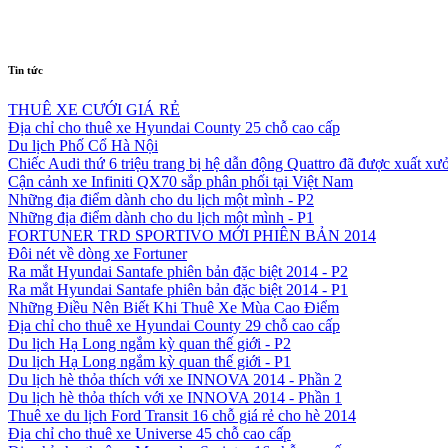
Tin tức
THUÊ XE CƯỚI GIÁ RẺ
Địa chỉ cho thuê xe Hyundai County 25 chỗ cao cấp
Du lịch Phố Cổ Hà Nội
Chiếc Audi thứ 6 triệu trang bị hệ dẫn động Quattro đã được xuất xư
Cận cảnh xe Infiniti QX70 sắp phân phối tại Việt Nam
Những địa điểm dành cho du lịch một mình - P2
Những địa điểm dành cho du lịch một mình - P1
FORTUNER TRD SPORTIVO MỚI PHIÊN BẢN 2014
Đôi nét về dòng xe Fortuner
Ra mắt Hyundai Santafe phiên bản đặc biệt 2014 - P2
Ra mắt Hyundai Santafe phiên bản đặc biệt 2014 - P1
Những Điều Nên Biết Khi Thuê Xe Mùa Cao Điểm
Địa chỉ cho thuê xe Hyundai County 29 chỗ cao cấp
Du lịch Hạ Long ngắm kỳ quan thế giới - P2
Du lịch Hạ Long ngắm kỳ quan thế giới - P1
Du lịch hè thỏa thích với xe INNOVA 2014 - Phần 2
Du lịch hè thỏa thích với xe INNOVA 2014 - Phần 1
Thuê xe du lịch Ford Transit 16 chỗ giá rẻ cho hè 2014
Địa chỉ cho thuê xe Universe 45 chỗ cao cấp