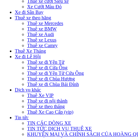
Thuê xe cưới Siêu xe
Xe Cưới Màu Đỏ
Xe đi Sân Bay
Thuê xe theo hãng
Thuê xe Mercedes
Thuê xe BMW
Thuê xe Audi
Thuê xe Lexus
Thuê xe Camry
Thuê Xe Tháng
Xe đi Lễ Hội
Thuê xe đi Yên Tử
Thuê xe đi Cửa Ông
Thuê xe đi Yên Tử Cửa Ông
Thuê xe đi Chùa Hương
Thuê xe đi Chùa Bái Đính
Dịch vụ khác
Thuê Xe VIP
Thuê xe đi nội thành
Thuê xe theo tháng
Thuê Xe Cao Cấp (vip)
Tin tức
TIN CÁC DÒNG XE
TIN TỨC DỊCH VỤ THUÊ XE
KHUYẾN MẠI VÀ CHÍNH SÁCH CỦA HOÀNG 