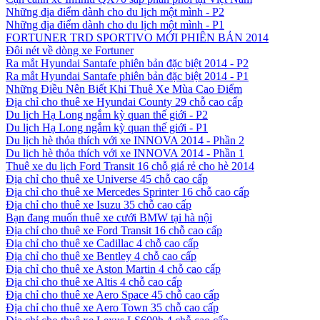
Những địa điểm dành cho du lịch một mình - P2
Những địa điểm dành cho du lịch một mình - P1
FORTUNER TRD SPORTIVO MỚI PHIÊN BẢN 2014
Đôi nét về dòng xe Fortuner
Ra mắt Hyundai Santafe phiên bản đặc biệt 2014 - P2
Ra mắt Hyundai Santafe phiên bản đặc biệt 2014 - P1
Những Điều Nên Biết Khi Thuê Xe Mùa Cao Điểm
Địa chỉ cho thuê xe Hyundai County 29 chỗ cao cấp
Du lịch Hạ Long ngắm kỳ quan thế giới - P2
Du lịch Hạ Long ngắm kỳ quan thế giới - P1
Du lịch hè thỏa thích với xe INNOVA 2014 - Phần 2
Du lịch hè thỏa thích với xe INNOVA 2014 - Phần 1
Thuê xe du lịch Ford Transit 16 chỗ giá rẻ cho hè 2014
Địa chỉ cho thuê xe Universe 45 chỗ cao cấp
Địa chỉ cho thuê xe Mercedes Sprinter 16 chỗ cao cấp
Địa chỉ cho thuê xe Isuzu 35 chỗ cao cấp
Bạn đang muốn thuê xe cưới BMW tại hà nội
Địa chỉ cho thuê xe Ford Transit 16 chỗ cao cấp
Địa chỉ cho thuê xe Cadillac 4 chỗ cao cấp
Địa chỉ cho thuê xe Bentley 4 chỗ cao cấp
Địa chỉ cho thuê xe Aston Martin 4 chỗ cao cấp
Địa chỉ cho thuê xe Altis 4 chỗ cao cấp
Địa chỉ cho thuê xe Aero Space 45 chỗ cao cấp
Địa chỉ cho thuê xe Aero Town 35 chỗ cao cấp