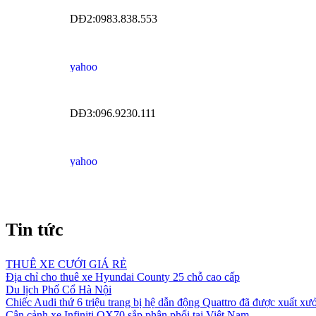
DĐ2:0983.838.553
DĐ3:096.9230.111
Tin tức
THUÊ XE CƯỚI GIÁ RẺ
Địa chỉ cho thuê xe Hyundai County 25 chỗ cao cấp
Du lịch Phố Cổ Hà Nội
Chiếc Audi thứ 6 triệu trang bị hệ dẫn động Quattro đã được xuất xư
Cận cảnh xe Infiniti QX70 sắp phân phối tại Việt Nam