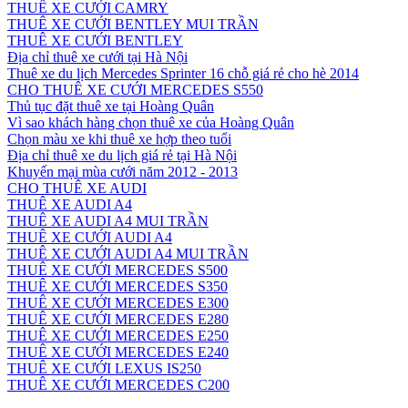
THUÊ XE CƯỚI CAMRY
THUÊ XE CƯỚI BENTLEY MUI TRẦN
THUÊ XE CƯỚI BENTLEY
Địa chỉ thuê xe cưới tại Hà Nội
Thuê xe du lịch Mercedes Sprinter 16 chỗ giá rẻ cho hè 2014
CHO THUÊ XE CƯỚI MERCEDES S550
Thủ tục đặt thuê xe tại Hoàng Quân
Vì sao khách hàng chọn thuê xe của Hoàng Quân
Chọn màu xe khi thuê xe hợp theo tuổi
Địa chỉ thuê xe du lịch giá rẻ tại Hà Nội
Khuyến mại mùa cưới năm 2012 - 2013
CHO THUÊ XE AUDI
THUÊ XE AUDI A4
THUÊ XE AUDI A4 MUI TRẦN
THUÊ XE CƯỚI AUDI A4
THUÊ XE CƯỚI AUDI A4 MUI TRẦN
THUÊ XE CƯỚI MERCEDES S500
THUÊ XE CƯỚI MERCEDES S350
THUÊ XE CƯỚI MERCEDES E300
THUÊ XE CƯỚI MERCEDES E280
THUÊ XE CƯỚI MERCEDES E250
THUÊ XE CƯỚI MERCEDES E240
THUÊ XE CƯỚI LEXUS IS250
THUÊ XE CƯỚI MERCEDES C200