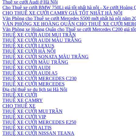
Thuê xe cưới Audi ở Hà Nội
Cho Thuê xe cưới BMW 750Li giá tốt nhất hà nội - Xe cưới Hoàng
CHO THUÊ XE CƯỚI CAMRY GIÁ TỐT NHẤT HÀ NỘI
Văn Phòng cho Thuê xe cưới Mercedes S500 mới nhất hà nội năm 2
VĂN PHÒNG XE HOÀNG QUÂN CHO THUÊ XE CƯỚI MERC
Văn Phòng xe Hoàng Quân cho Thuê xe cưới Mercedes C200 giá tốt 
THUÊ XE CƯỚI AUDI MUI TRẦN
THUÊ XE CƯỚI AUDI MÀU TRẮNG
THUÊ XE CƯỚI LEXUS
THUÊ XE CƯỚI HÀ NỘI
THUÊ XE CƯỚI SONATA MÀU TRẮNG
THUÊ XE CƯỚI MÀU TRẮNG
THUÊ XE CƯỚI AUDI
THUÊ XE CƯỚI AUDI A5
THUÊ XE CƯỚI MERCEDES C230
THUÊ XE CƯỚI MERCEDES
Địa chỉ thuê xe du lịch tại Hà Nội
THUÊ XE CƯỚI
THUÊ XE CAMRY
CHO THUÊ XE
THUÊ XE CƯỚI MUI TRẦN
THUÊ XE CƯỚI VIP
THUÊ XE CƯỚI MERCEDES E250
THUÊ XE CƯỚI ALTIS
THUÊ XE CƯỚI NISSAN TEANA