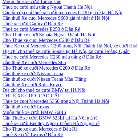
Muốn thuê xe cưới Limousine
Thuê xe cưới màu trắng Ngoại Thành Hà Nội
Cần tìm địa chỉ thuê xe cưới mercedes C230 giá rẻ tại Hà Nội
Cần thuê Xe cuoi Mercedes S600 giá rẻ nhất ở Hà Nội
Thuê xe cưới Camry ở Đâu Rẻ
Thuê xe cưới Mercedes E250 ở Đâu Rẻ
Cho Thuê xe cưới Sonata Ngoại Thành Hà Nội
Cho Thue xe cuoi Mercedes C230 ở Đâu Rẻ
Thue Xe cuoi Mercedes C200 trong Nội Thành Hà Nội, xe cưới Ho
Địa chỉ cho thuê xe cưới Sonata tại Hà Nội, xe cưới Hoàng Quân
Thuê xe cưới Mercedes C230 màu trắng ở Đâu Rẻ
Cần thuê Xe cưới Mercedes S65
Cho Thuê xe cưới Mercedes C200 ở Đâu Rẻ
Cần thuê xe cưới Nissan Teana
Cần thuê xe cưới Nissan Teana Màu Trắng
Cần thuê Xe cưới Rolls Royce
Địa chỉ cho thuê xe cưới BMW tại Hà Nội
THUÊ XE CƯỚI CAO CẤP
Thue xe cuoi Mercedes S350 trong Nội Thành Hà Nội
Cần thuê xe cưới Lexus
Muốn thuê xe cưới BMW 760Li
Cần Thuê xe cưới BMW 523Li tại Hà Nội giá rẻ
Thuê xe cưới Bentley Ngoại Thành Hà Nội giá rẻ
Cho Thue xe cuoi Mercedes ở Đâu Rẻ
Thuê Xe cưới Lexus ở Đâu Rẻ