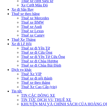
Thuê xe cưới Siêu xe
Xe Cưới Màu Đỏ
Xe đi Sân Bay
Thuê xe theo hãng
Thuê xe Mercedes
Thuê xe BMW
Thuê xe Audi
Thuê xe Lexus
Thuê xe Camry
Thuê Xe Tháng
Xe đi Lễ Hội
Thuê xe đi Yên Tử
Thuê xe đi Cửa Ông
Thuê xe đi Yên Tử Cửa Ông
Thuê xe đi Chùa Hương
Thuê xe đi Chùa Bái Đính
Dịch vụ khác
Thuê Xe VIP
Thuê xe đi nội thành
Thuê xe theo tháng
Thuê Xe Cao Cấp (vip)
Tin tức
TIN CÁC DÒNG XE
TIN TỨC DỊCH VỤ THUÊ XE
KHUYẾN MẠI VÀ CHÍNH SÁCH CỦA HOÀNG 