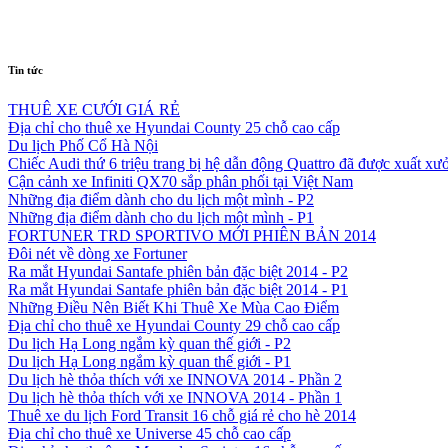
Tin tức
THUÊ XE CƯỚI GIÁ RẺ
Địa chỉ cho thuê xe Hyundai County 25 chỗ cao cấp
Du lịch Phố Cổ Hà Nội
Chiếc Audi thứ 6 triệu trang bị hệ dẫn động Quattro đã được xuất xư
Cận cảnh xe Infiniti QX70 sắp phân phối tại Việt Nam
Những địa điểm dành cho du lịch một mình - P2
Những địa điểm dành cho du lịch một mình - P1
FORTUNER TRD SPORTIVO MỚI PHIÊN BẢN 2014
Đôi nét về dòng xe Fortuner
Ra mắt Hyundai Santafe phiên bản đặc biệt 2014 - P2
Ra mắt Hyundai Santafe phiên bản đặc biệt 2014 - P1
Những Điều Nên Biết Khi Thuê Xe Mùa Cao Điểm
Địa chỉ cho thuê xe Hyundai County 29 chỗ cao cấp
Du lịch Hạ Long ngắm kỳ quan thế giới - P2
Du lịch Hạ Long ngắm kỳ quan thế giới - P1
Du lịch hè thỏa thích với xe INNOVA 2014 - Phần 2
Du lịch hè thỏa thích với xe INNOVA 2014 - Phần 1
Thuê xe du lịch Ford Transit 16 chỗ giá rẻ cho hè 2014
Địa chỉ cho thuê xe Universe 45 chỗ cao cấp