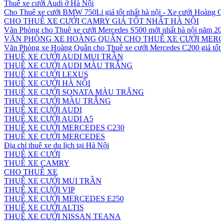
Thuê xe cưới Audi ở Hà Nội
Cho Thuê xe cưới BMW 750Li giá tốt nhất hà nội - Xe cưới Hoàng
CHO THUÊ XE CƯỚI CAMRY GIÁ TỐT NHẤT HÀ NỘI
Văn Phòng cho Thuê xe cưới Mercedes S500 mới nhất hà nội năm 2
VĂN PHÒNG XE HOÀNG QUÂN CHO THUÊ XE CƯỚI MERC
Văn Phòng xe Hoàng Quân cho Thuê xe cưới Mercedes C200 giá tốt 
THUÊ XE CƯỚI AUDI MUI TRẦN
THUÊ XE CƯỚI AUDI MÀU TRẮNG
THUÊ XE CƯỚI LEXUS
THUÊ XE CƯỚI HÀ NỘI
THUÊ XE CƯỚI SONATA MÀU TRẮNG
THUÊ XE CƯỚI MÀU TRẮNG
THUÊ XE CƯỚI AUDI
THUÊ XE CƯỚI AUDI A5
THUÊ XE CƯỚI MERCEDES C230
THUÊ XE CƯỚI MERCEDES
Địa chỉ thuê xe du lịch tại Hà Nội
THUÊ XE CƯỚI
THUÊ XE CAMRY
CHO THUÊ XE
THUÊ XE CƯỚI MUI TRẦN
THUÊ XE CƯỚI VIP
THUÊ XE CƯỚI MERCEDES E250
THUÊ XE CƯỚI ALTIS
THUÊ XE CƯỚI NISSAN TEANA