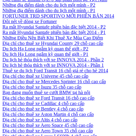
Những địa điểm dành cho du lịch một mình - P2
Những địa điểm dành cho du lịch một mình - P1
FORTUNER TRD SPORTIVO MỚI PHIÊN BẢN 2014
Đôi nét về dòng xe Fortuner
Ra mắt Hyundai Santafe phiên bản đặc biệt 2014 - P2
Ra mắt Hyundai Santafe phiên bản đặc biệt 2014 - P1
Những Điều Nên Biết Khi Thuê Xe Mùa Cao Điểm
Địa chỉ cho thuê xe Hyundai County 29 chỗ cao cấp
Du lịch Hạ Long ngắm kỳ quan thế giới - P2
Du lịch Hạ Long ngắm kỳ quan thế giới - P1
Du lịch hè thỏa thích với xe INNOVA 2014 - Phần 2
Du lịch hè thỏa thích với xe INNOVA 2014 - Phần 1
Thuê xe du lịch Ford Transit 16 chỗ giá rẻ cho hè 2014
Địa chỉ cho thuê xe Universe 45 chỗ cao cấp
Địa chỉ cho thuê xe Mercedes Sprinter 16 chỗ cao cấp
Địa chỉ cho thuê xe Isuzu 35 chỗ cao cấp
Bạn đang muốn thuê xe cưới BMW tại hà nội
Địa chỉ cho thuê xe Ford Transit 16 chỗ cao cấp
Địa chỉ cho thuê xe Cadillac 4 chỗ cao cấp
Địa chỉ cho thuê xe Bentley 4 chỗ cao cấp
Địa chỉ cho thuê xe Aston Martin 4 chỗ cao cấp
Địa chỉ cho thuê xe Altis 4 chỗ cao cấp
Địa chỉ cho thuê xe Aero Space 45 chỗ cao cấp
Địa chỉ cho thuê xe Aero Town 35 chỗ cao cấp