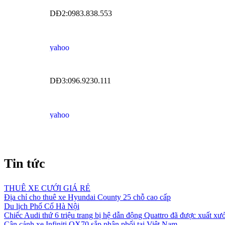
DĐ2:0983.838.553
DĐ3:096.9230.111
Tin tức
THUÊ XE CƯỚI GIÁ RẺ
Địa chỉ cho thuê xe Hyundai County 25 chỗ cao cấp
Du lịch Phố Cổ Hà Nội
Chiếc Audi thứ 6 triệu trang bị hệ dẫn động Quattro đã được xuất xư
Cận cảnh xe Infiniti QX70 sắp phân phối tại Việt Nam