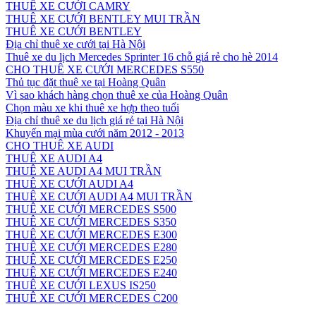
THUÊ XE CƯỚI CAMRY
THUÊ XE CƯỚI BENTLEY MUI TRẦN
THUÊ XE CƯỚI BENTLEY
Địa chỉ thuê xe cưới tại Hà Nội
Thuê xe du lịch Mercedes Sprinter 16 chỗ giá rẻ cho hè 2014
CHO THUÊ XE CƯỚI MERCEDES S550
Thủ tục đặt thuê xe tại Hoàng Quân
Vì sao khách hàng chọn thuê xe của Hoàng Quân
Chọn màu xe khi thuê xe hợp theo tuổi
Địa chỉ thuê xe du lịch giá rẻ tại Hà Nội
Khuyến mại mùa cưới năm 2012 - 2013
CHO THUÊ XE AUDI
THUÊ XE AUDI A4
THUÊ XE AUDI A4 MUI TRẦN
THUÊ XE CƯỚI AUDI A4
THUÊ XE CƯỚI AUDI A4 MUI TRẦN
THUÊ XE CƯỚI MERCEDES S500
THUÊ XE CƯỚI MERCEDES S350
THUÊ XE CƯỚI MERCEDES E300
THUÊ XE CƯỚI MERCEDES E280
THUÊ XE CƯỚI MERCEDES E250
THUÊ XE CƯỚI MERCEDES E240
THUÊ XE CƯỚI LEXUS IS250
THUÊ XE CƯỚI MERCEDES C200