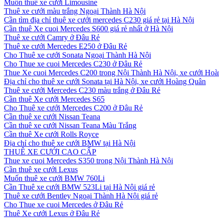
Muốn thuê xe cưới Limousine
Thuê xe cưới màu trắng Ngoại Thành Hà Nội
Cần tìm địa chỉ thuê xe cưới mercedes C230 giá rẻ tại Hà Nội
Cần thuê Xe cuoi Mercedes S600 giá rẻ nhất ở Hà Nội
Thuê xe cưới Camry ở Đâu Rẻ
Thuê xe cưới Mercedes E250 ở Đâu Rẻ
Cho Thuê xe cưới Sonata Ngoại Thành Hà Nội
Cho Thue xe cuoi Mercedes C230 ở Đâu Rẻ
Thue Xe cuoi Mercedes C200 trong Nội Thành Hà Nội, xe cưới Ho
Địa chỉ cho thuê xe cưới Sonata tại Hà Nội, xe cưới Hoàng Quân
Thuê xe cưới Mercedes C230 màu trắng ở Đâu Rẻ
Cần thuê Xe cưới Mercedes S65
Cho Thuê xe cưới Mercedes C200 ở Đâu Rẻ
Cần thuê xe cưới Nissan Teana
Cần thuê xe cưới Nissan Teana Màu Trắng
Cần thuê Xe cưới Rolls Royce
Địa chỉ cho thuê xe cưới BMW tại Hà Nội
THUÊ XE CƯỚI CAO CẤP
Thue xe cuoi Mercedes S350 trong Nội Thành Hà Nội
Cần thuê xe cưới Lexus
Muốn thuê xe cưới BMW 760Li
Cần Thuê xe cưới BMW 523Li tại Hà Nội giá rẻ
Thuê xe cưới Bentley Ngoại Thành Hà Nội giá rẻ
Cho Thue xe cuoi Mercedes ở Đâu Rẻ
Thuê Xe cưới Lexus ở Đâu Rẻ